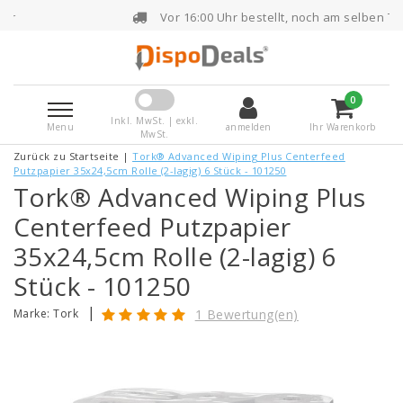
Vor 16:00 Uhr bestellt, noch am selben Tag versende
0
Inkl. MwSt. | exkl.
Menu
anmelden
Ihr Warenkorb
MwSt.
Zurück zu Startseite
|
Tork® Advanced Wiping Plus Centerfeed
Putzpapier 35x24,5cm Rolle (2-lagig) 6 Stück - 101250
Tork® Advanced Wiping Plus
Centerfeed Putzpapier
35x24,5cm Rolle (2-lagig) 6
Stück - 101250
|
Marke:
Tork
1 Bewertung(en)