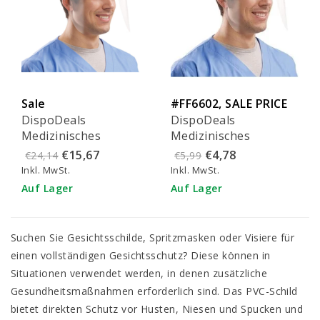
Sale
#FF6602, SALE PRICE
DispoDeals
DispoDeals
Medizinisches
Medizinisches
Gesichtsschild (10
Gesichtsschild (1
€15,67
€4,78
€24,14
€5,99
Stück)
Stück)
Inkl. MwSt.
Inkl. MwSt.
Auf Lager
Auf Lager
Suchen Sie Gesichtsschilde, Spritzmasken oder Visiere für
einen vollständigen Gesichtsschutz? Diese können in
Situationen verwendet werden, in denen zusätzliche
Gesundheitsmaßnahmen erforderlich sind. Das PVC-Schild
bietet direkten Schutz vor Husten, Niesen und Spucken und