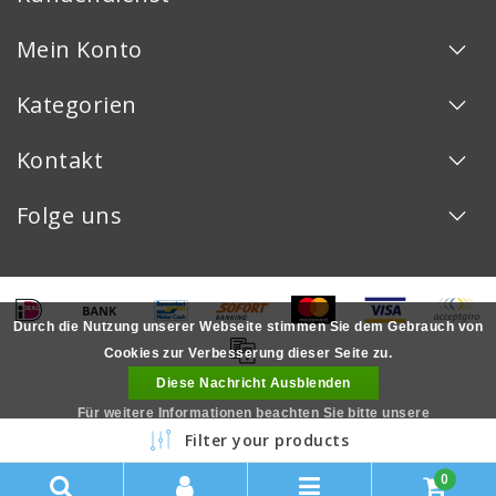
Mein Konto
Kategorien
Kontakt
Folge uns
Durch die Nutzung unserer Webseite stimmen Sie dem Gebrauch von
Cookies zur Verbesserung dieser Seite zu.
Diese Nachricht Ausblenden
Für weitere Informationen beachten Sie bitte unsere
Copyright © 2026 - - All rights reserved - Realization
InStijl Media
Filter your products
Datenschutzerklärung. »
LOYALITÄT
0