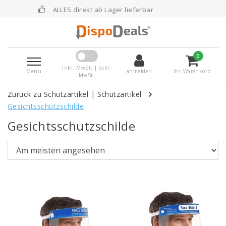
LLES direkt ab Lager lieferbar
Vor 16:00 Uhr 
0
Inkl. MwSt. | exkl.
Menu
anmelden
Ihr Warenkorb
MwSt.
Zurück zu Schutzartikel
|
Schutzartikel
Gesichtsschutzschilde
Gesichtsschutzschilde