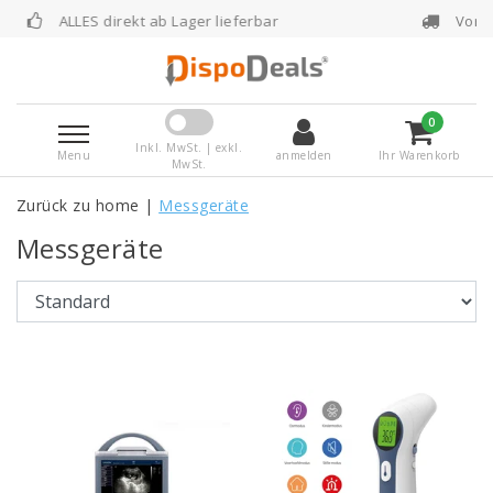
ager lieferbar
Vor 16:00 Uhr bestellt, noch 
0
Inkl. MwSt. | exkl.
Menu
anmelden
Ihr Warenkorb
MwSt.
Zurück zu home
|
Messgeräte
Messgeräte