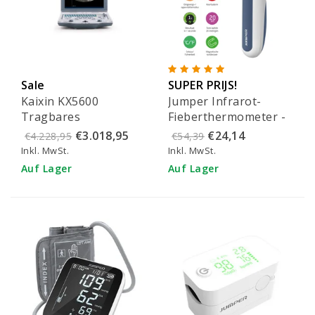
Sale
SUPER PRIJS!
Kaixin KX5600
Jumper Infrarot-
Tragbares
Fieberthermometer -
veterinärmedizinisches
JPD-FR300
€3.018,95
€24,14
€4.228,95
€54,39
Ultraschallgerät (Set)
Inkl. MwSt.
Inkl. MwSt.
Auf Lager
Auf Lager