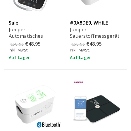
Sale
#0A8DE9, WHILE
Jumper
Jumper
SUPPLIES LAST!
Automatisches
Sauerstoffmessgerät
Oberarm-
ohne Bluetooth - JPD-
€48,95
€48,95
€68,95
€68,95
Blutdruckmessgerät
500Gz
Inkl. MwSt.
Inkl. MwSt.
mit Bluetooth - JPD-
Auf Lager
Auf Lager
HA121