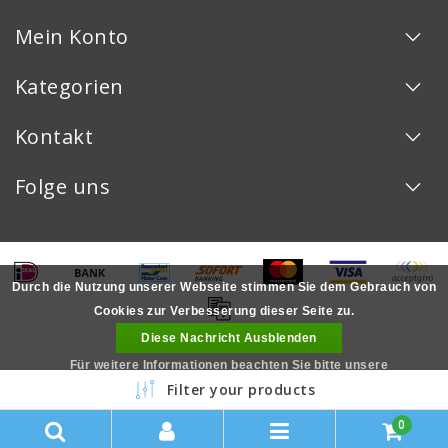
Mein Konto
Kategorien
Kontakt
Folge uns
Durch die Nutzung unserer Webseite stimmen Sie dem Gebrauch von
Cookies zur Verbesserung dieser Seite zu.
Diese Nachricht Ausblenden
Für weitere Informationen beachten Sie bitte unsere
Copyright © 2026 - - All rights reserved - Realization
InStijl Media
Filter your products
Datenschutzerklärung. »
LOYALITÄT
0