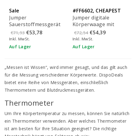
Sale
#FF6602, CHEAPEST
Jumper
Jumper digitale
IN EU!
Sauerstoffmessgerät
Körperwaage mit
mit Bluetooth - JPD-
Bluetooth und BMI
€53,78
€54,39
€71,93
€72,54
500G
(pro Stück)
Inkl. MwSt.
Inkl. MwSt.
Auf Lager
Auf Lager
„Messen ist Wissen“, wird immer gesagt, und das gilt auch
für die Messung verschiedener Körperwerte. DispoDeals
bietet eine Reihe von Messgeräten, einschließlich
Thermometern und Blutdruckmessgeräten.
Thermometer
Um Ihre Körpertemperatur zu messen, können Sie natürlich
ein Thermometer verwenden. Aber welches Thermometer
ist am besten für Ihre Situation geeignet? Die richtige