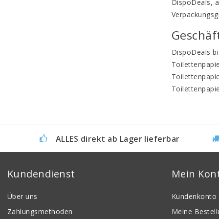
DispoDeals, a
Verpackungsgr
Geschäft
DispoDeals bi
Toilettenpapi
Toilettenpapi
Toilettenpapi
ALLES direkt ab Lager lieferbar
Kundendienst
Mein Kon
Über uns
Kundenkonto 
Zahlungsmethoden
Meine Bestel