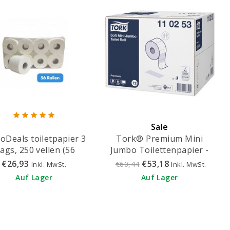
Sale
oDeals toiletpapier 3
Tork® Premium Mini
aags, 250 vellen (56
Jumbo Toilettenpapier -
rollen)
110253
€26,93
€53,18
€60,44
Inkl. MwSt.
Inkl. MwSt.
Auf Lager
Auf Lager