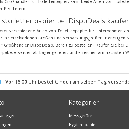
ls Großhändler für Toilettenpapier, kann beide Arten von Toilet
ößen liefern.
stoilettenpapier bei DispoDeals kaufe
etet verschiedene Arten von Toilettenpapier für Unternehmen an,
er in verschiedenen Größen und Verpackungsgrößen. Benötigen Sie
er-Großhändler DispoDeals. Bereit zu bestellen? Kaufen Sie bei D
erpakete werden ab Lager geliefert und erreichen am nächsten We
Vor 16:00 Uhr bestellt, noch am selben Tag versend
to
Kategorien
anlegen
Messgeräte
lungen
Hygienepapier