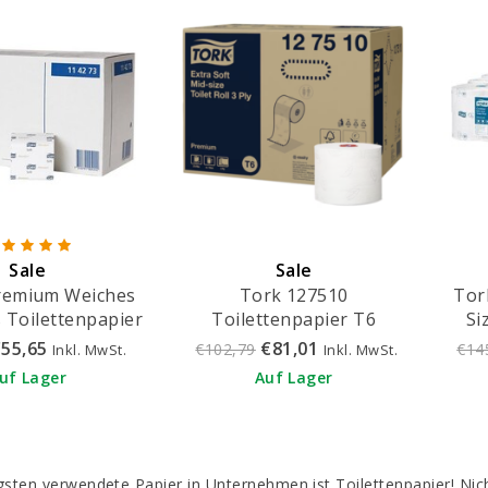
Sale
Sale
remium Weiches
Tork 127510
Tor
s Toilettenpapier
Toilettenpapier T6
Si
gig) - 114273
Premium Compact 3-lagig
55,65
€81,01
€102,79
€14
Inkl. MwSt.
Inkl. MwSt.
70 Meter X 10 Zentimeter
uf Lager
Auf Lager
(27 Rollen)
sten verwendete Papier in Unternehmen ist Toilettenpapier! Nich