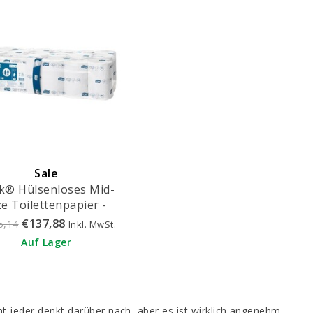
Sale
k® Hülsenloses Mid-
ze Toilettenpapier -
472199
€137,88
5,14
Inkl. MwSt.
Auf Lager
t jeder denkt darüber nach, aber es ist wirklich angenehm,