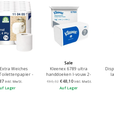
Sale
Extra Weiches
Kleenex 6789 ultra
Disp
oilettenpapier -
handdoeken l-vouw 2-
l
110405
laags wit (2790 stuks)
87
€48,10
€60,32
Inkl. MwSt.
Inkl. MwSt.
uf Lager
Auf Lager