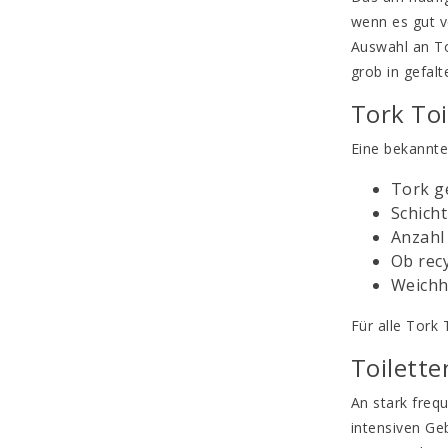
wenn es gut v
Auswahl an To
grob in gefalt
Tork Toi
Eine bekannte 
Tork ge
Schicht
Anzahl 
Ob recy
Weichh
Für alle Tork 
Toilette
An stark frequ
intensiven Geb