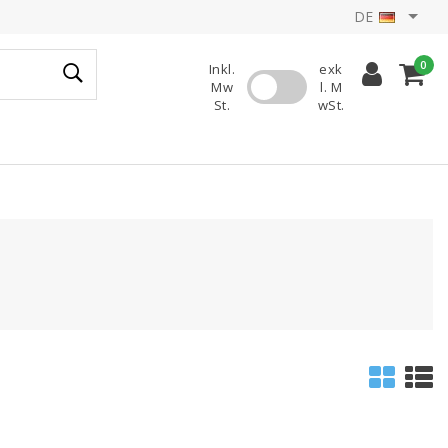
DE
0
Inkl.
exk
Mw
l. M
St.
wSt.