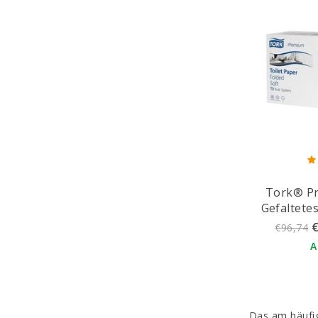
Tork® P
Gefaltete
(2-la
€
€96,74
A
Das am häufig