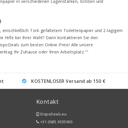
tenpapier in verschiedenen Lagenstärken, Größen und
n
 einschließlich Tork gefaltetem Toilettenpapier und 2-lagigem
 Hilfe bei Ihrer Wahl? Dann kontaktieren Sie den
ispoDeals zum besten Online-Preis! Alle unsere
rktag Ihr Zuhause oder Ihren Arbeitsplatz.""
et
KOSTENLOSER Versand ab 150 €
Kontakt
DispoDeals.eu
+31 (0)85 3035000