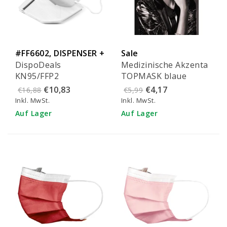
#FF6602, DISPENSER +
Sale
DispoDeals
Medizinische Akzenta
TOWELS
KN95/FFP2
TOPMASK blaue
Mundmasken weiß
IIR/2R Mundmasken
€10,83
€4,17
€16,88
€5,99
mit Gummibändern
mit Gummiband 50
Inkl. MwSt.
Inkl. MwSt.
(10 Stück)
Stück - FMEB2AZ-B
Auf Lager
Auf Lager