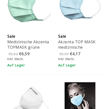
Sale
Sale
Medizinische Akzenta
Akzenta TOP MASK
TOPMASK grüne
medizinische
IIR/2R Mundmasken
Mundmasken blau -
€6,59
€4,17
€9,62
€5,99
mit Bändern 50 Stück
FMEB2AZ-B
Inkl. MwSt.
Inkl. MwSt.
(ab € 4,95 pro 50
Auf Lager
Auf Lager
Stück)