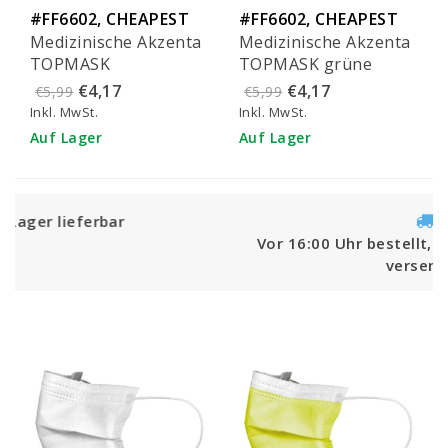
#FF6602, CHEAPEST
#FF6602, CHEAPEST
Medizinische Akzenta
Medizinische Akzenta
IN EU!
IN EU!
TOPMASK
TOPMASK grüne
fuchsienfarbene
IIR/2R Mundmasken
€4,17
€4,17
€5,99
€5,99
IIR/2R Mundmasken
mit Gummiband 50
Inkl. MwSt.
Inkl. MwSt.
mit Gummiband 50
Stück
Auf Lager
Auf Lager
Stück
Vor 16:00 Uhr bestellt, noch am selben Ta
versendet