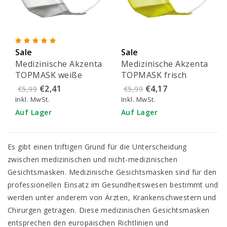
Sale
Sale
Medizinische Akzenta
Medizinische Akzenta
TOPMASK weiße
TOPMASK frisch
IIR/2R Mundmasken
grüne IIR/2R
€2,41
€4,17
€5,99
€5,99
mit Gummiband 50
Mundmasken mit
Inkl. MwSt.
Inkl. MwSt.
Stück
Gummiband 50 Stück
Auf Lager
Auf Lager
Es gibt einen triftigen Grund für die Unterscheidung
zwischen medizinischen und nicht-medizinischen
Gesichtsmasken. Medizinische Gesichtsmasken sind für den
professionellen Einsatz im Gesundheitswesen bestimmt und
werden unter anderem von Ärzten, Krankenschwestern und
Chirurgen getragen. Diese medizinischen Gesichtsmasken
entsprechen den europäischen Richtlinien und