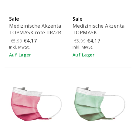
Sale
Sale
Medizinische Akzenta
Medizinische Akzenta
TOPMASK rote IIR/2R
TOPMASK
Mundmasken mit
rosafarbene IIR/2R
€4,17
€4,17
€5,99
€5,99
Gummiband 50 Stück
Mundmasken mit
Inkl. MwSt.
Inkl. MwSt.
Gummiband 50 Stück
Auf Lager
Auf Lager