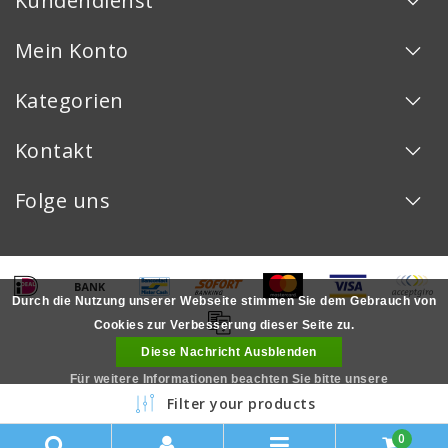
Kundendienst
Mein Konto
Kategorien
Kontakt
Folge uns
Durch die Nutzung unserer Webseite stimmen Sie dem Gebrauch von
Cookies zur Verbesserung dieser Seite zu.
Diese Nachricht Ausblenden
Für weitere Informationen beachten Sie bitte unsere
Copyright © 2026 - - All rights reserved - Realization
InStijl Media
Filter your products
Datenschutzerklärung. »
LOYALITÄT
0