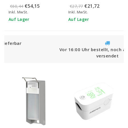
Putzpapier
M/L weiß (150 Stück) -
€54,15
€21,72
€60,44
€27,77
24,5cmx275m - 100134
720610
Inkl. MwSt.
Inkl. MwSt.
Auf Lager
Auf Lager
Vor 16:00 Uhr bestellt, noch am selben Tag
versendet