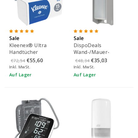
Sale
Sale
Kleenex® Ultra
DispoDeals
Handtücher
Wand-/Mauer-
21,5x31,5cm (2-lagig)
Ellebogenspender
€55,60
€35,03
€72,54
€48,34
1000 ml (inkl. leerer
Inkl. MwSt.
Inkl. MwSt.
Flasche)
Auf Lager
Auf Lager