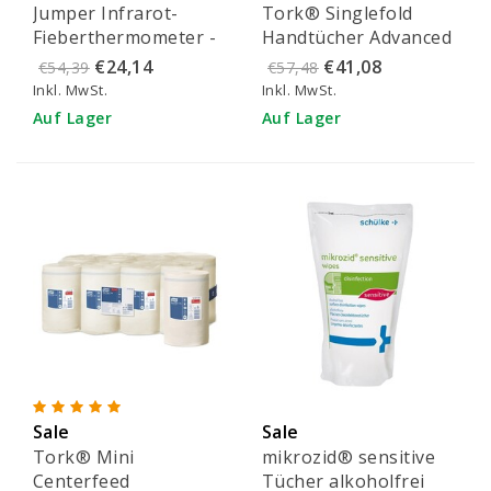
Jumper Infrarot-
Tork® Singlefold
Fieberthermometer -
Handtücher Advanced
JPD-FR300
Weiß - 290163
€24,14
€41,08
€54,39
€57,48
Inkl. MwSt.
Inkl. MwSt.
Auf Lager
Auf Lager
Sale
Sale
Tork® Mini
mikrozid® sensitive
Centerfeed
Tücher alkoholfrei