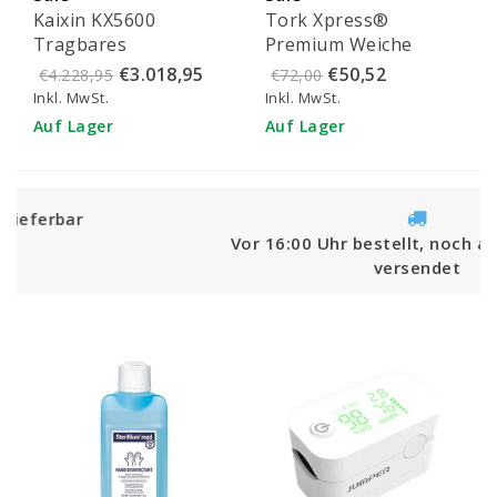
Kaixin KX5600
Tork Xpress®
Tragbares
Premium Weiche
veterinärmedizinisches
Multifold Handtücher
€3.018,95
€50,52
€4.228,95
€72,00
Ultraschallgerät (Set)
- 100289
Inkl. MwSt.
Inkl. MwSt.
Auf Lager
Auf Lager
Vor 16:00 Uhr bestellt, noch am selben Tag
versendet