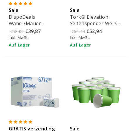
Sale
Sale
DispoDeals
Tork® Elevation
Wand-/Mauer-
Seifenspender Weiß -
Ellebogenspender
561500
€39,87
€52,94
€58,02
€60,44
500ml
Inkl. MwSt.
Inkl. MwSt.
(Luxusausführung)
Auf Lager
Auf Lager
GRATIS verzending
Sale