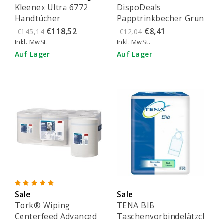
Kleenex Ultra 6772
DispoDeals
Handtücher
Papptrinkbecher Grün
(2x50 Stück)
€118,52
€8,41
€145,14
€12,04
Inkl. MwSt.
Inkl. MwSt.
Auf Lager
Auf Lager
Sale
Sale
Tork® Wiping
TENA BIB
Centerfeed Advanced
Taschenvorbindelätzchen