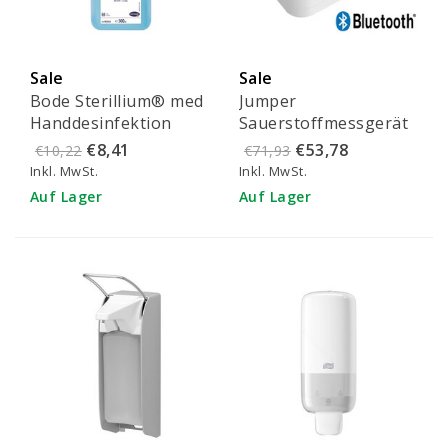
Sale
Sale
Bode Sterillium® med
Jumper
Handdesinfektion
Sauerstoffmessgerät
500ml (9811843)
mit Bluetooth - JPD-
€8,41
€53,78
€10,22
€71,93
500G
Inkl. MwSt.
Inkl. MwSt.
Auf Lager
Auf Lager