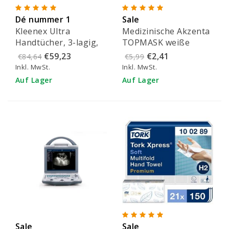
Dé nummer 1
Sale
Kleenex Ultra
Medizinische Akzenta
Handtücher, 3-lagig,
TOPMASK weiße
weiß, Karton mit
IIR/2R Mundmasken
€59,23
€2,41
€84,64
€5,99
15x96 Blatt - 6710
mit Gummiband 50
Inkl. MwSt.
Inkl. MwSt.
Stück
Auf Lager
Auf Lager
Sale
Sale