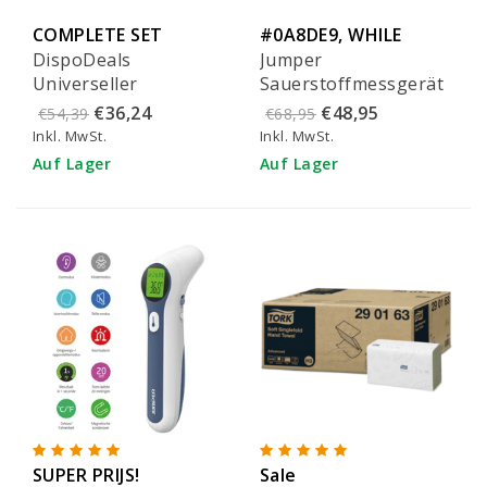
COMPLETE SET
#0A8DE9, WHILE
DispoDeals
Jumper
SUPPLIES LAST!
Universeller
Sauerstoffmessgerät
Wand/Mauer-Spender
ohne Bluetooth - JPD-
€36,24
€48,95
€54,39
€68,95
mit 500ml Füllung
500Gz
Inkl. MwSt.
Inkl. MwSt.
Auf Lager
Auf Lager
SUPER PRIJS!
Sale