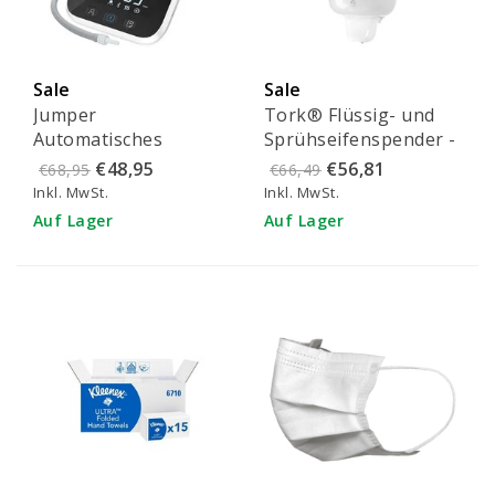
Sale
Sale
Jumper
Tork® Flüssig- und
Automatisches
Sprühseifenspender -
Oberarm-
564500
€48,95
€56,81
€68,95
€66,49
Blutdruckmessgerät
Inkl. MwSt.
Inkl. MwSt.
mit Bluetooth - JPD-
Auf Lager
Auf Lager
HA121