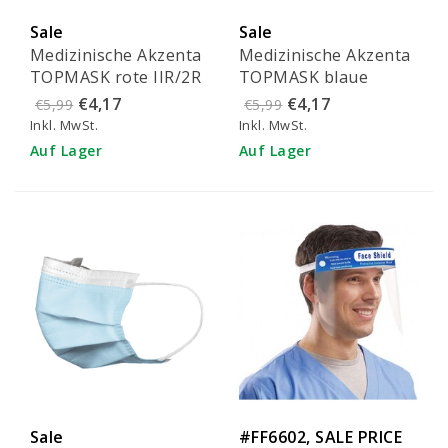
Sale
Sale
Medizinische Akzenta
Medizinische Akzenta
TOPMASK rote IIR/2R
TOPMASK blaue
Mundmasken mit
IIR/2R Mundmasken
€4,17
€4,17
€5,99
€5,99
Gummiband 50 Stück
mit Gummiband 50
Inkl. MwSt.
Inkl. MwSt.
Stück - FMEB2AZ-B
Auf Lager
Auf Lager
Sale
#FF6602, SALE PRICE