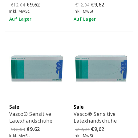
puderfrei - S (100
puderfrei - S (100
€9,62
€9,62
€12,04
€12,04
Stück)
Stück)
Inkl. MwSt.
Inkl. MwSt.
Auf Lager
Auf Lager
Sale
Sale
Vasco® Sensitive
Vasco® Sensitive
Latexhandschuhe
Latexhandschuhe
puderfrei - M (100
puderfrei - L (100
€9,62
€9,62
€12,04
€12,04
Stück)
Stück)
Inkl. MwSt.
Inkl. MwSt.