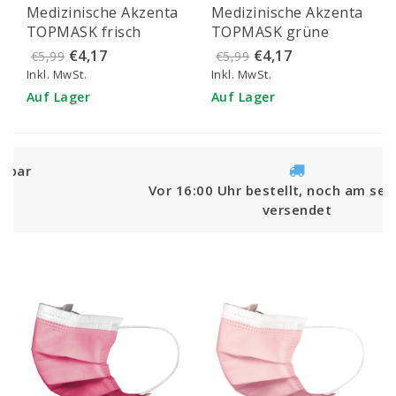
Medizinische Akzenta
Medizinische Akzenta
IN EU!
TOPMASK frisch
TOPMASK grüne
grüne IIR/2R
IIR/2R Mundmasken
€4,17
€4,17
€5,99
€5,99
Mundmasken mit
mit Gummiband 50
Inkl. MwSt.
Inkl. MwSt.
Gummiband 50 Stück
Stück
Auf Lager
Auf Lager
Vor 16:00 Uhr bestellt, noch am selben Tag
versendet