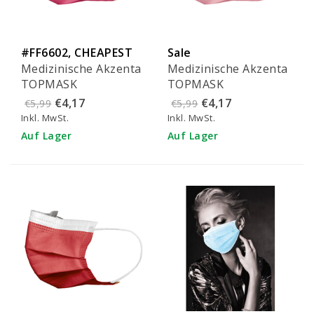
#FF6602, CHEAPEST
Sale
Medizinische Akzenta
Medizinische Akzenta
IN EU!
TOPMASK
TOPMASK
fuchsienfarbene
rosafarbene IIR/2R
€4,17
€4,17
€5,99
€5,99
IIR/2R Mundmasken
Mundmasken mit
Inkl. MwSt.
Inkl. MwSt.
mit Gummiband 50
Gummiband 50 Stück
Auf Lager
Auf Lager
Stück