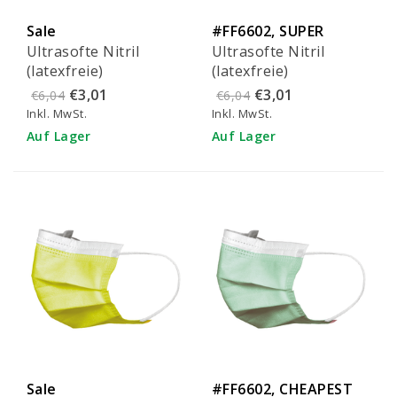
Sale
#FF6602, SUPER
Ultrasofte Nitril
Ultrasofte Nitril
quality
(latexfreie)
(latexfreie)
Handschuhe in Größe
Handschuhe in Größe
€3,01
€3,01
€6,04
€6,04
XL (100 Stück)
L (100 Stück)
Inkl. MwSt.
Inkl. MwSt.
Auf Lager
Auf Lager
Sale
#FF6602, CHEAPEST