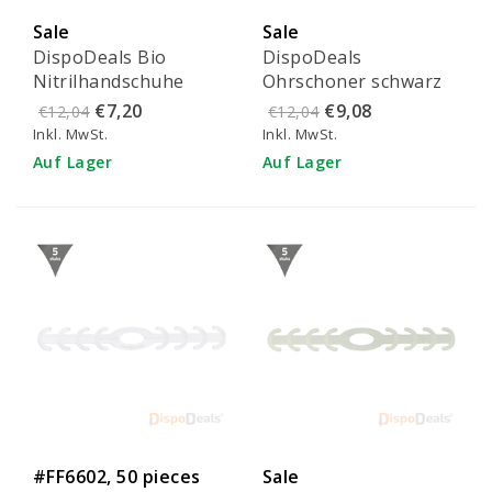
Sale
Sale
DispoDeals Bio
DispoDeals
Nitrilhandschuhe
Ohrschoner schwarz
puderfrei blau - L -
(5 Stück)
€7,20
€9,08
€12,04
€12,04
Kopie
Inkl. MwSt.
Inkl. MwSt.
Auf Lager
Auf Lager
#FF6602, 50 pieces
Sale