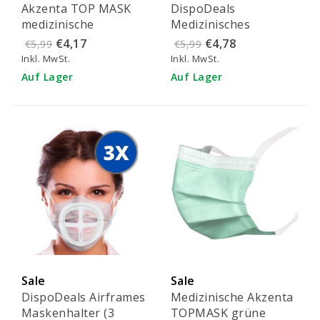
Akzenta TOP MASK
DispoDeals
medizinische
Medizinisches
Mundmasken blau -
Gesichtsschild (1
€4,17
€4,78
€5,99
€5,99
FMEB2AZ-B
Stück)
Inkl. MwSt.
Inkl. MwSt.
Auf Lager
Auf Lager
Sale
Sale
DispoDeals Airframes
Medizinische Akzenta
Maskenhalter (3
TOPMASK grüne