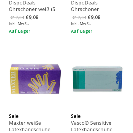
DispoDeals
DispoDeals
Ohrschoner weiß (5
Ohrschoner
Stück)
transparent (5 Stück)
€9,08
€9,08
€12,04
€12,04
Inkl. MwSt.
Inkl. MwSt.
Auf Lager
Auf Lager
Sale
Sale
Maxter weiße
Vasco® Sensitive
Latexhandschuhe
Latexhandschuhe