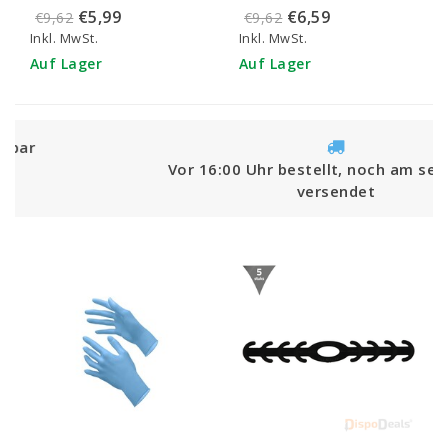
Stück)
IIR/2R Mundmasken
€5,99
€6,59
€9,62
€9,62
mit Bändern 50 Stück
Inkl. MwSt.
Inkl. MwSt.
(ab € 4,95 pro 50
Auf Lager
Auf Lager
Stück)
Vor 16:00 Uhr bestellt, noch am selben Tag
versendet