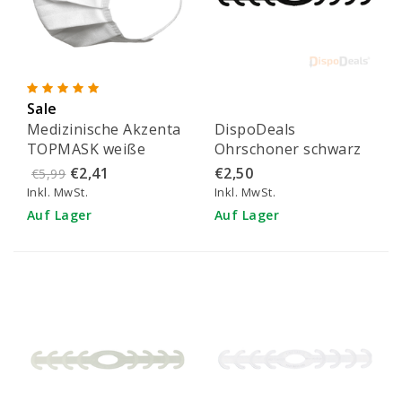
Sale
Medizinische Akzenta
DispoDeals
TOPMASK weiße
Ohrschoner schwarz
IIR/2R Mundmasken
(1 Stück)
€2,41
€2,50
€5,99
mit Gummiband 50
Inkl. MwSt.
Inkl. MwSt.
Stück
Auf Lager
Auf Lager