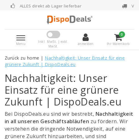
ekt ab Lager lieferbar
Vor 16:00 Uhr bestellt
0
Inkl. MwSt. | exkl.
Menu
anmelden
Ihr Warenkorb
MwSt.
Zurück zu home
|
Nachhaltigkeit: Unser Einsatz für eine
grünere Zukunft | DispoDeals.eu
Nachhaltigkeit: Unser
Einsatz für eine grünere
Zukunft | DispoDeals.eu
Bei DispoDeals.eu sind wir bestrebt,
Nachhaltigkeit
in all unseren Geschäftsabläufen
zu fördern. Wir
verstehen die dringende Notwendigkeit, auf eine
grünere Zukunft hinzuarbeiten, und sind