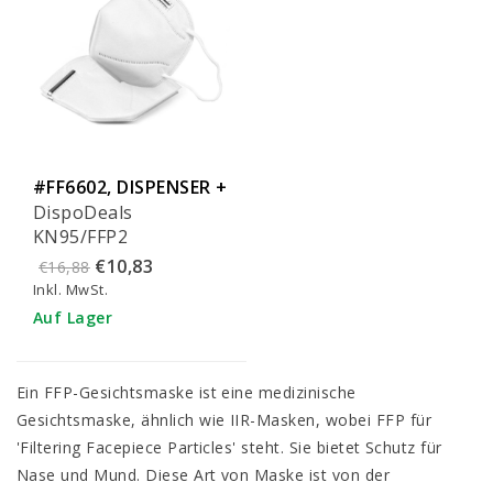
#FF6602, DISPENSER +
DispoDeals
TOWELS
KN95/FFP2
Mundmasken weiß
€10,83
€16,88
mit Gummibändern
Inkl. MwSt.
(10 Stück)
Auf Lager
Ein FFP-Gesichtsmaske ist eine
medizinische
Gesichtsmaske
, ähnlich wie
IIR-Masken
, wobei FFP für
'Filtering Facepiece Particles' steht. Sie bietet Schutz für
Nase und Mund. Diese Art von Maske ist von der