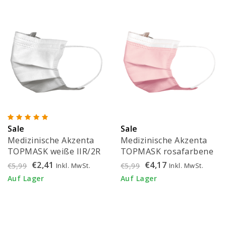
Sale
Sale
Medizinische Akzenta
Medizinische Akzenta
TOPMASK weiße IIR/2R
TOPMASK rosafarbene
Mundmasken mit
IIR/2R Mundmasken mit
€2,41
€4,17
Inkl. MwSt.
Inkl. MwSt.
€5,99
€5,99
Gummiband 50 Stück
Gummiband 50 Stück
Auf Lager
Auf Lager