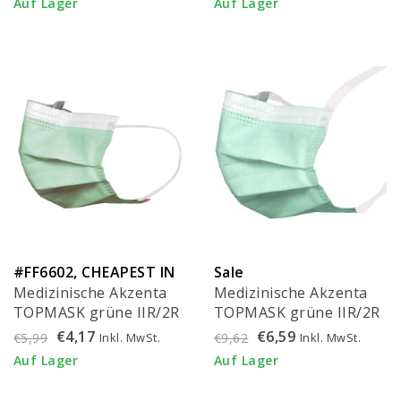
Auf Lager
Auf Lager
FMEB2AZ-B
#FF6602, CHEAPEST IN
Sale
Medizinische Akzenta
Medizinische Akzenta
EU!
TOPMASK grüne IIR/2R
TOPMASK grüne IIR/2R
Mundmasken mit
Mundmasken mit
€4,17
€6,59
Inkl. MwSt.
Inkl. MwSt.
€5,99
€9,62
Gummiband 50 Stück
Bändern 50 Stück (ab €
Auf Lager
Auf Lager
4,95 pro 50 Stück)