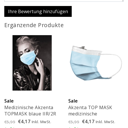
Ihre Bewertung hinzufügen
Ergänzende Produkte
Sale
Sale
Medizinische Akzenta
Akzenta TOP MASK
TOPMASK blaue IIR/2R
medizinische
Mundmasken mit
Mundmasken blau -
€4,17
€4,17
Inkl. MwSt.
Inkl. MwSt.
€5,99
€5,99
Gummiband 50 Stück -
FMEB2AZ-B