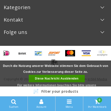
Kategorien
Kontakt
Folge uns
Durch die Nutzung unserer Webseite stimmen Sie dem Gebrauch von
Cookies zur Verbesserung dieser Seite zu.
Diese Nachricht Ausblenden
Copyright © 2026 - - All rights reserved - Realization
InStijl Media
Für weitere Informationen beachten Sie bitte unsere
Filter your products
Datenschutzerklärung. »
LOYALITÄT
0
Suchen
Account
Menu
Ihr Warenkorb