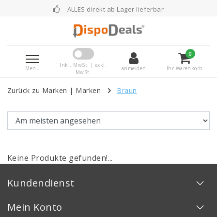
ALLES direkt ab Lager lieferbar
0
Inkl. MwSt. | exkl.
Menu
anmelden
Ihr Warenkorb
MwSt.
Zurück zu Marken
|
Marken
Braun
Keine Produkte gefunden!...
Kundendienst
Mein Konto