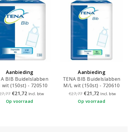
Aanbieding
Aanbieding
A BIB Buidelslabben
TENA BIB Buidelslabben
 wit (150st) - 720510
M/L wit (150st) - 720610
€21,72
€21,72
27,77
€27,77
Incl. btw
Incl. btw
Op voorraad
Op voorraad