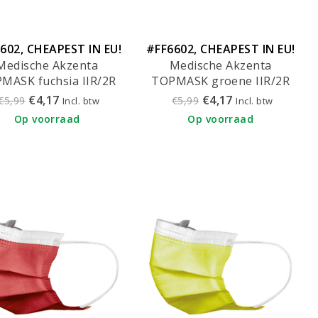
602, CHEAPEST IN EU!
#FF6602, CHEAPEST IN EU!
Medische Akzenta
Medische Akzenta
MASK fuchsia IIR/2R
TOPMASK groene IIR/2R
maskers met elastiek
mondmaskers met elastiek
€4,17
€4,17
€5,99
€5,99
Incl. btw
Incl. btw
50 stuks
50 stuks
Op voorraad
Op voorraad