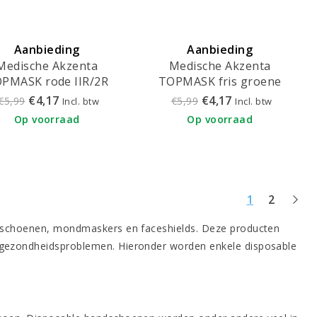
Aanbieding
Aanbieding
Medische Akzenta
Medische Akzenta
PMASK rode IIR/2R
TOPMASK fris groene
maskers met elastiek
IIR/2R mondmaskers met
€4,17
€4,17
€5,99
€5,99
Incl. btw
Incl. btw
50 stuks
elastiek 50 stuks
Op voorraad
Op voorraad
1
2
ndschoenen, mondmaskers en faceshields. Deze producten
 gezondheidsproblemen. Hieronder worden enkele disposable