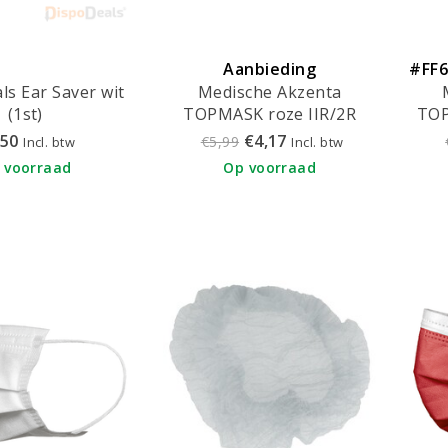
Aanbieding
#FF6
ls Ear Saver wit
Medische Akzenta
(1st)
TOPMASK roze IIR/2R
TOP
mondmaskers met elastiek
mond
,50
€4,17
€5,99
Incl. btw
Incl. btw
50 stuks
 voorraad
Op voorraad