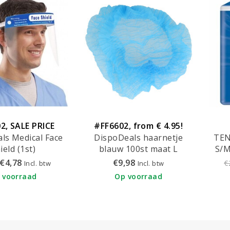
2, SALE PRICE
#FF6602, from € 4.95!
ls Medical Face
DispoDeals haarnetje
TEN
ield (1st)
blauw 100st maat L
S/M
(ø52cm) - 3212
€4,78
€9,98
€
Incl. btw
Incl. btw
 voorraad
Op voorraad