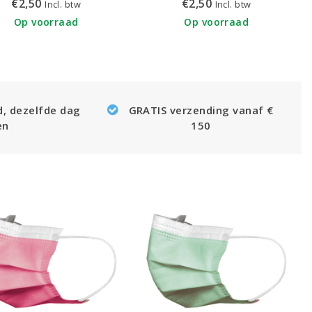
€2,50
€2,50
Incl. btw
Incl. btw
Op voorraad
Op voorraad
d, dezelfde dag
GRATIS verzending vanaf €
en
150