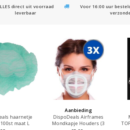
LLES direct uit voorraad
Voor 16:00 uur bestel
leverbaar
verzond
Aanbieding
als haarnetje
DispoDeals Airframes
100st maat L
Mondkapje Houders (3
TOP
2cm) - 3210
stuks)
mond