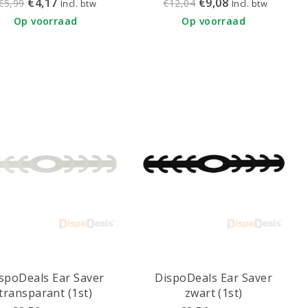
€4,17
€9,08
€5,99
€12,04
Incl. btw
Incl. btw
 stuks - FMEB2AZ-B
Op voorraad
Op voorraad
spoDeals Ear Saver
DispoDeals Ear Saver
transparant (1st)
zwart (1st)