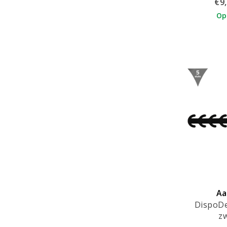
€9
Op
Aa
DispoDe
zw