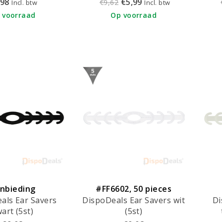
,98
€5,99
€9,62
Incl. btw
Incl. btw
50
 voorraad
Op voorraad
nbieding
#FF6602, 50 pieces
als Ear Savers
DispoDeals Ear Savers wit
Di
art (5st)
(5st)