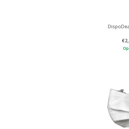
DispoDea
€2
Op