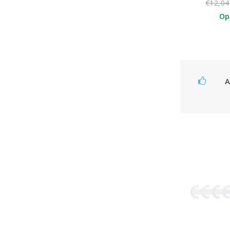
€12,04
Op
A