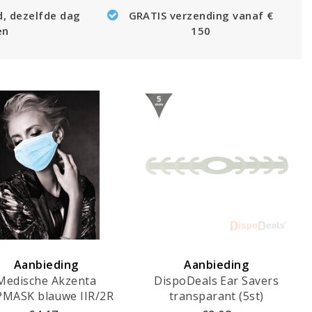
d, dezelfde dag
GRATIS verzending vanaf €
en
150
Aanbieding
Aanbieding
Medische Akzenta
DispoDeals Ear Savers
MASK blauwe IIR/2R
transparant (5st)
maskers met elastiek