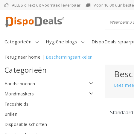
ALLES direct uit voorraad leverbaar
Voor 16:00 uur best
Categorieën
Hygiëne blogs
DispoDeals spaar
Terug naar home
|
Beschermingsartikelen
Categorieën
Besc
Handschoenen
Lees mee
Mondmaskers
Faceshields
Brillen
Disposable schorten