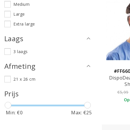
Medium
Large
Extra large
Laags
3 laags
Afmeting
#FF660
DispoDea
21 x 26 cm
Sh
Prijs
€5,99
Op
Min: €
0
Max: €
25