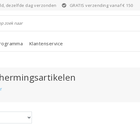
eld, dezelfde dag verzonden
GRATIS verzending vanaf € 150
programma
Klantenservice
hermingsartikelen
r