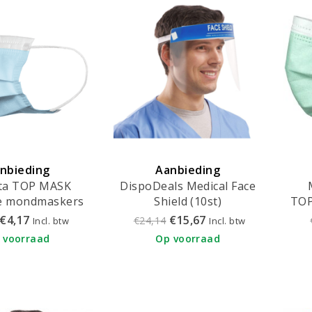
nbieding
Aanbieding
ta TOP MASK
DispoDeals Medical Face
e mondmaskers
Shield (10st)
TOP
 - FMEB2AZ-B
€4,17
€15,67
€24,14
Incl. btw
Incl. btw
koor
 voorraad
Op voorraad