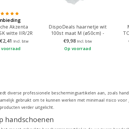
nbieding
che Akzenta
DispoDeals haarnetje wit
 witte IIR/2R
100st maat M (ø50cm) -
TO
rs met elastiek
3211W
mond
€2,41
€9,98
Incl. btw
Incl. btw
50 stuks
 voorraad
Op voorraad
edt diverse professionele beschermingsartikelen aan, zoals ha
melijk gebruikt om te kunnen werken met minimaal risico voor
roducten verder uitgelicht.
p handschoenen