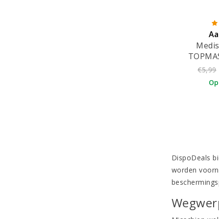
Aa
Medis
TOPMASK
mondmaske
€5,99
Op
DispoDeals bi
worden voorna
beschermingsp
Wegwer