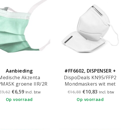
Aanbieding
#FF6602, DISPENSER +
Medische Akzenta
DispoDeals KN95/FFP2
TOWELS
MASK groene IIR/2R
Mondmaskers wit met
mondmaskers met
elastieken (10 stuks)
€6,59
€10,83
€9,62
€16,88
Incl. btw
Incl. btw
djes 50 stuks (vanaf €
Op voorraad
Op voorraad
4,95 per 50 stuks)