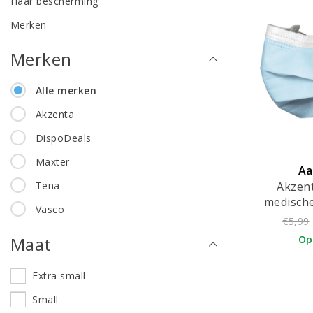
Haar bescherming
Merken
Merken
Alle merken
Akzenta
DispoDeals
Maxter
Aa
Akzen
Tena
medisch
Vasco
blauw
€5,99
Op
Maat
Extra small
Small