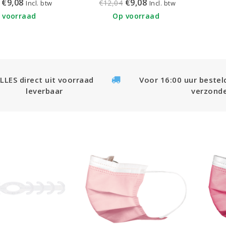
€9,08
€9,08
€12,04
Incl. btw
Incl. btw
 voorraad
Op voorraad
LLES direct uit voorraad
Voor 16:00 uur bestel
leverbaar
verzond