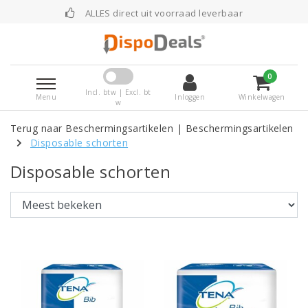
ALLES direct uit voorraad leverbaar
Vo
0
Incl. btw | Excl. bt
Menu
Inloggen
Winkelwagen
w
Terug naar Beschermingsartikelen
|
Beschermingsartikelen
Disposable schorten
Disposable schorten