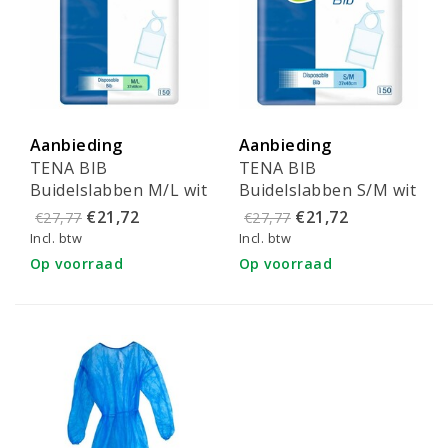
Aanbieding
Aanbieding
TENA BIB
TENA BIB
Buidelslabben M/L wit
Buidelslabben S/M wit
(150st) - 720610
(150st) - 720510
€21,72
€21,72
€27,77
€27,77
Incl. btw
Incl. btw
Op voorraad
Op voorraad