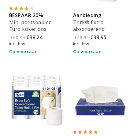
BESPAAR 20%
Aanbieding
Mini poetspapier
Tork® Extra
Euro kokerloos
absorberend
Cellulose 1-laags 120
premium keukenrol
€38,24
€38,95
€60,44
€48,94
mtr x 20 cm
24x23cm (2-laags) -
Incl. btw
Incl. btw
120269
Op voorraad
Op voorraad