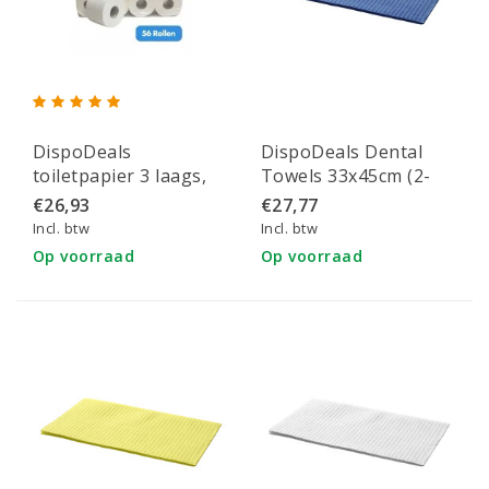
DispoDeals
DispoDeals Dental
toiletpapier 3 laags,
Towels 33x45cm (2-
250 vellen (56 rollen)
laags) blauw
€26,93
€27,77
Incl. btw
Incl. btw
Op voorraad
Op voorraad