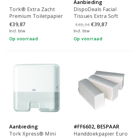
Aanbieding
Tork® Extra Zacht
DispoDeals Facial
Premium Toiletpapier
Tissues Extra Soft
- 110405
20x21cm (2-laags)
€39,87
€39,87
€48,34
Incl. btw
Incl. btw
Op voorraad
Op voorraad
Aanbieding
#FF6602, BESPAAR
Tork Xpress® Mini
Handdoekpapier Euro
20% OP TORK