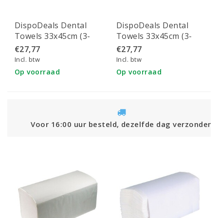
DispoDeals Dental
DispoDeals Dental
Towels 33x45cm (3-
Towels 33x45cm (3-
laags) paars
laags) roze
€27,77
€27,77
Incl. btw
Incl. btw
Op voorraad
Op voorraad
Voor 16:00 uur besteld, dezelfde dag verzonden