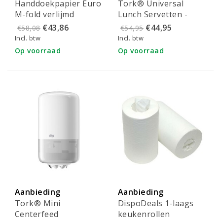
Handdoekpapier Euro
Tork® Universal
M-fold verlijmd
Lunch Servetten -
Cellulose 2-laags 32 x
509300
€43,86
€44,95
€58,08
€54,95
20,3 cm
Incl. btw
Incl. btw
Op voorraad
Op voorraad
Aanbieding
Aanbieding
Tork® Mini
DispoDeals 1-laags
Centerfeed
keukenrollen