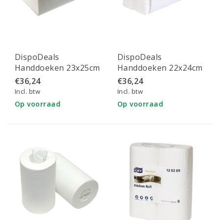
DispoDeals
DispoDeals
Handdoeken 23x25cm
Handdoeken 22x24cm
z-vouw (2-laags) - wit
z-vouw (2-laags) - wit
€36,24
€36,24
Incl. btw
Incl. btw
Op voorraad
Op voorraad