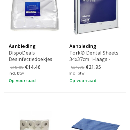
Aanbieding
Aanbieding
DispoDeals
Tork® Dental Sheets
Desinfectiedoekjes
34x37cm 1-laags -
droog refill 28x28cm
125190
€14,46
€21,95
€18,09
€31,96
(75 stuks)
Incl. btw
Incl. btw
Op voorraad
Op voorraad