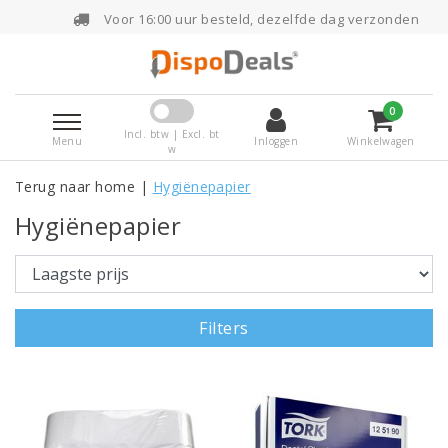
Voor 16:00 uur besteld, dezelfde dag verzonden
0
Incl. btw | Excl. bt
Menu
Inloggen
Winkelwagen
w
Terug naar home
|
Hygiënepapier
Hygiënepapier
Filters