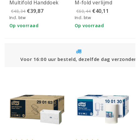
Multifold Handdoek
M-fold verlijmd
100289!
Dispenser Wit -
Cellulose 2-laags 24 x
€39,87
€40,11
€48,34
€60,44
552100
20,5 cm
Incl. btw
Incl. btw
Op voorraad
Op voorraad
Voor 16:00 uur besteld, dezelfde dag verzonden