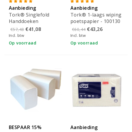
Aanbieding
Aanbieding
Tork® Singlefold
Tork® 1-laags wiping
Handdoeken
poetspapier - 100130
Advanced Wit - 290163
€41,08
€43,26
€57,48
€60,44
Incl. btw
Incl. btw
Op voorraad
Op voorraad
BESPAAR 15%
Aanbieding