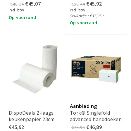
Poetspapier
21,5x12,4cm
€45,07
€45,92
€48,34
€60,44
Dispenser Elevation
Incl. btw
Incl. btw
White - 558000
Stukprijs : €37,95 /
Op voorraad
Op voorraad
Aanbieding
DispoDeals 2-laags
Tork® Singlefold
keukenpapier 23cm
advanced handdoeken
(32 rollen)
- 290179
€45,92
€46,89
€73,96