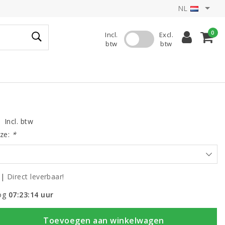
NL
0
Incl.
Excl.
btw
btw
Incl. btw
ze:
*
|
Direct leverbaar!
og
07:23:13
uur
Toevoegen aan winkelwagen