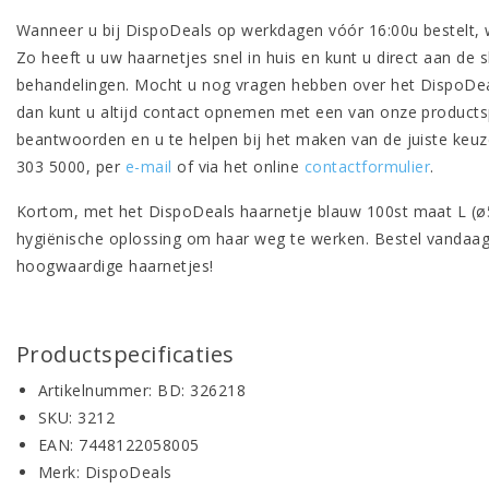
Wanneer u bij DispoDeals op werkdagen vóór 16:00u bestelt,
Zo heeft u uw haarnetjes snel in huis en kunt u direct aan de
behandelingen. Mocht u nog vragen hebben over het DispoDea
dan kunt u altijd contact opnemen met een van onze productspe
beantwoorden en u te helpen bij het maken van de juiste keuze
303 5000, per
e-mail
of via het online
contactformulier
.
Kortom, met het DispoDeals haarnetje blauw 100st maat L (ø
hygiënische oplossing om haar weg te werken. Bestel vandaag
hoogwaardige haarnetjes!
Productspecificaties
Artikelnummer: BD: 326218
SKU: 3212
EAN: 7448122058005
Merk: DispoDeals