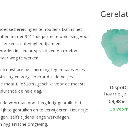
Gerela
voedselbereidingen te houden? Dan is het
ntienummer 3212 de perfecte oplossing voor
 keukens, cateringbedrijven en
worden in tandartspraktijken en rondom
haar weg te werken.
betrouwbare bescherming tegen haarverlies.
traling en zorgt ervoor dat de netjes
 de maat L (ø52cm) geschikt voor de meeste
DispoDe
durende de hele dag.
haarnetje
100st ma
€9,98
Inc
nde voorraad voor langdurig gebruik. Het
(ø52cm) -
Op voor
jk te gebruiken en te verwijderen. Het netje
agen, zelfs tijdens lange werkdagen.
n hygiënische omgeving.