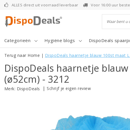
ALLES direct uit voorraad leverbaar
Voor 16:00 uur best
Categorieën
Hygiëne blogs
DispoDeals spaar
Terug naar Home
|
DispoDeals haarnetje blauw 100st maat L
DispoDeals haarnetje blauw
(ø52cm) - 3212
|
Schrijf je eigen review
Merk:
DispoDeals