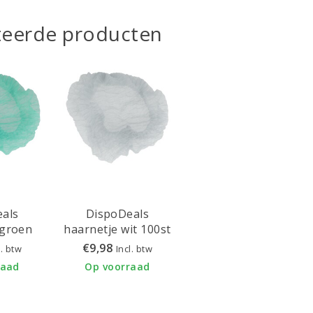
teerde producten
als
DispoDeals
 groen
haarnetje wit 100st
at L
maat M (ø50cm) -
€9,98
l. btw
Incl. btw
 3210
3211W
raad
Op voorraad