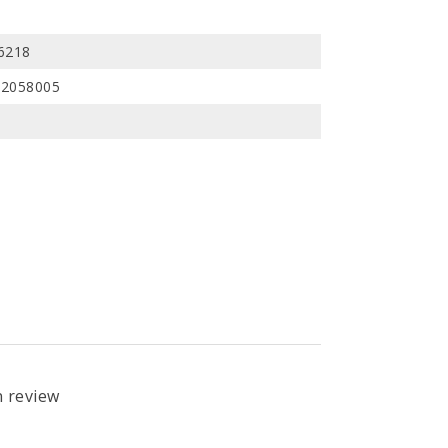
6218
22058005
n review