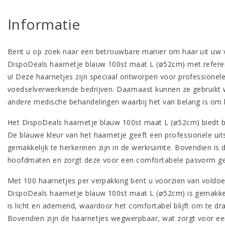
Informatie
Bent u op zoek naar een betrouwbare manier om haar uit uw 
DispoDeals haarnetje blauw 100st maat L (ø52cm) met refere
u! Deze haarnetjes zijn speciaal ontworpen voor professionele
voedselverwerkende bedrijven. Daarnaast kunnen ze gebruikt 
andere medische behandelingen waarbij het van belang is om 
Het DispoDeals haarnetje blauw 100st maat L (ø52cm) biedt 
De blauwe kleur van het haarnetje geeft een professionele uits
gemakkelijk te herkennen zijn in de werkruimte. Bovendien is
hoofdmaten en zorgt deze voor een comfortabele pasvorm ge
Met 100 haarnetjes per verpakking bent u voorzien van voldoe
DispoDeals haarnetje blauw 100st maat L (ø52cm) is gemakkeli
is licht en ademend, waardoor het comfortabel blijft om te dr
Bovendien zijn de haarnetjes wegwerpbaar, wat zorgt voor ee