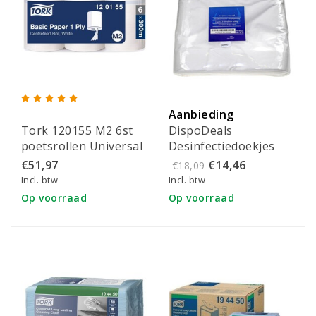
Aanbieding
Tork 120155 M2 6st
DispoDeals
poetsrollen Universal
Desinfectiedoekjes
310 M-rol 1-lgs wit
droog refill 28x28cm
€51,97
€14,46
€18,09
300 mtr x 20 cm pak à
(75 stuks)
Incl. btw
Incl. btw
6 rol (120155)
Op voorraad
Op voorraad