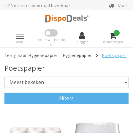
raad leverbaar
Voor 16:00 uur besteld, dezel
0
Incl. btw | Excl. bt
Menu
Inloggen
Winkelwagen
w
Terug naar Hygiënepapier
|
Hygiënepapier
Poetspapier
Poetspapier
Filters