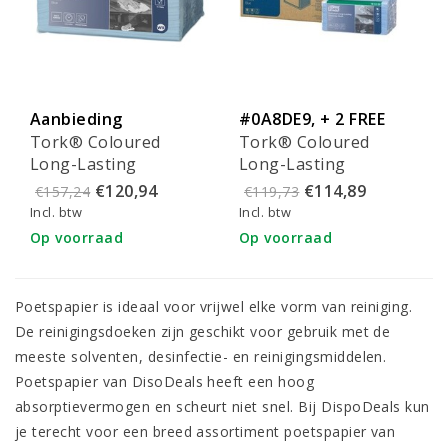
Aanbieding
#0A8DE9, + 2 FREE
Tork® Coloured
Tork® Coloured
FILTERS
Long-Lasting
Long-Lasting
Reinigingsdoeken
reinigingsdoeken
€120,94
€114,89
€157,24
€119,73
Blauw (19,3x16cm) -
(8x40st) - 194450
Incl. btw
Incl. btw
40st - 194450
Op voorraad
Op voorraad
Poetspapier is ideaal voor vrijwel elke vorm van reiniging.
De reinigingsdoeken
zijn geschikt voor gebruik met de
meeste solventen, desinfectie- en reinigingsmiddelen.
Poetspapier van DisoDeals
heeft een hoog
absorptievermogen en scheurt niet snel. Bij DispoDeals kun
je terecht voor een breed assortiment poetspapier van