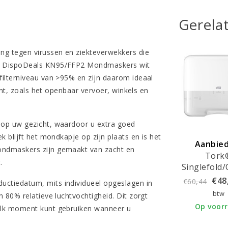
Gerela
ng tegen virussen en ziekteverwekkers die
de DispoDeals KN95/FFP2 Mondmaskers wit
ilterniveau van >95% en zijn daarom ideaal
ent, zoals het openbaar vervoer, winkels en
 op uw gezicht, waardoor u extra goed
 blijft het mondkapje op zijn plaats en is het
Aanbied
ondmaskers zijn gemaakt van zacht en
Tork
.
Singlefold
Mini Elev
€48
€60,44
ctiedatum, mits individueel opgeslagen in
Handdoekdi
btw
 80% relatieve luchtvochtigheid. Dit zorgt
Wit - 55
Op voor
elk moment kunt gebruiken wanneer u