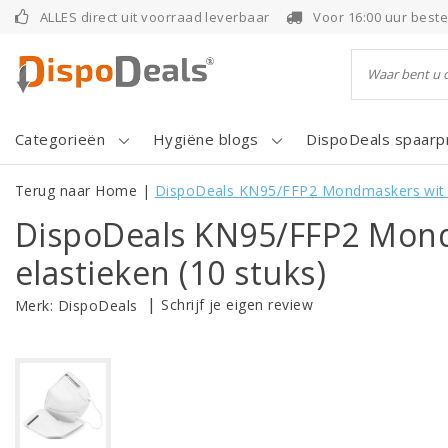
ALLES direct uit voorraad leverbaar
Voor 16:00 uur best
Categorieën
Hygiëne blogs
DispoDeals spaar
Terug naar Home
|
DispoDeals KN95/FFP2 Mondmaskers wit m
DispoDeals KN95/FFP2 Mon
elastieken (10 stuks)
|
Schrijf je eigen review
Merk:
DispoDeals