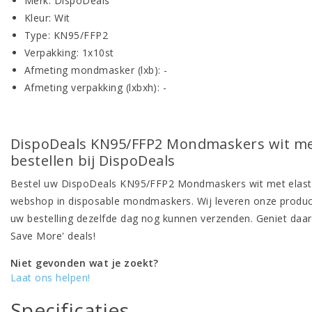
Merk: DispoDeals
Kleur: Wit
Type: KN95/FFP2
Verpakking: 1x10st
Afmeting mondmasker (lxb): -
Afmeting verpakking (lxbxh): -
DispoDeals KN95/FFP2 Mondmaskers wit met 
bestellen bij DispoDeals
Bestel uw DispoDeals KN95/FFP2 Mondmaskers wit met elastiek
webshop in disposable mondmaskers. Wij leveren onze product
uw bestelling dezelfde dag nog kunnen verzenden. Geniet daar
Save More' deals!
Niet gevonden wat je zoekt?
Laat ons helpen!
Specificaties