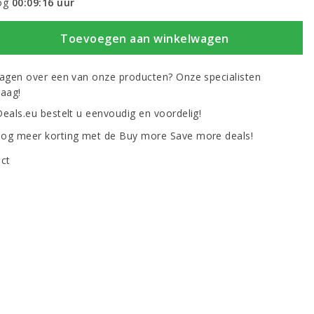
og
00:09:16
uur
Toevoegen aan winkelwagen
ragen over een van onze producten? Onze specialisten
raag!
Deals.eu bestelt u eenvoudig en voordelig!
og meer korting met de Buy more Save more deals!
uct