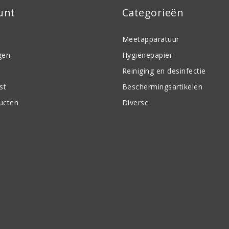
unt
Categorieën
Meetapparatuur
gen
Hygiënepapier
Reiniging en desinfectie
st
Beschermingsartikelen
ducten
Diverse