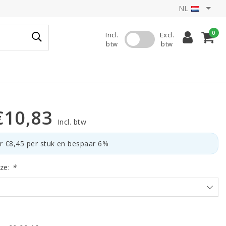
NL
0
Incl.
Excl.
btw
btw
€10,83
Incl. btw
r €8,45 per stuk en bespaar 6%
ze:
*