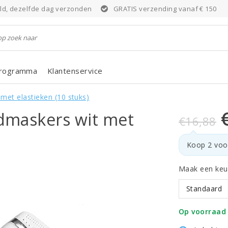
eld, dezelfde dag verzonden
GRATIS verzending vanaf € 150
programma
Klantenservice
et elastieken (10 stuks)
dmaskers wit met
€16,88
Koop 2 voo
Maak een keu
Standaard
Op voorraad