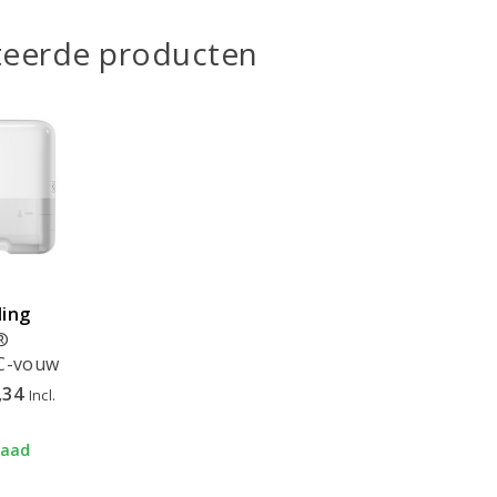
teerde producten
ing
®
/C-vouw
ation
,34
Incl.
spenser
3100
raad