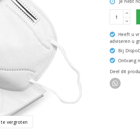
Je hebt n
Heeft u v
adviseren u g
Bij Dispo
Ontvang n
Deel dit prod
 te vergroten