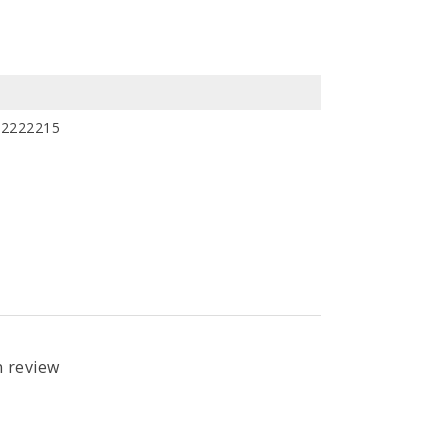
22222215
n review