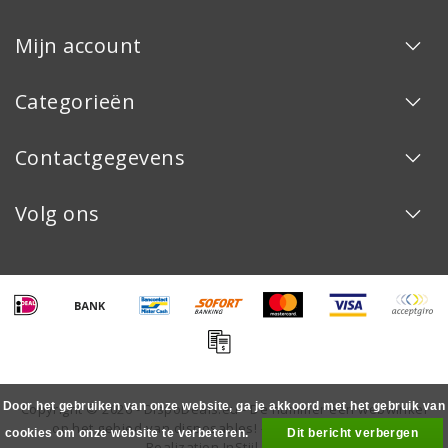
Mijn account
Categorieën
Contactgegevens
Volg ons
Door het gebruiken van onze website, ga je akkoord met het gebruik van
Copyright © 2026 - DispoDeals.eu - De nummer één webwinkel
op het gebied van disposables! - All rights reserved -
cookies om onze website te verbeteren.
Dit bericht verbergen
Realization
InStijl Media