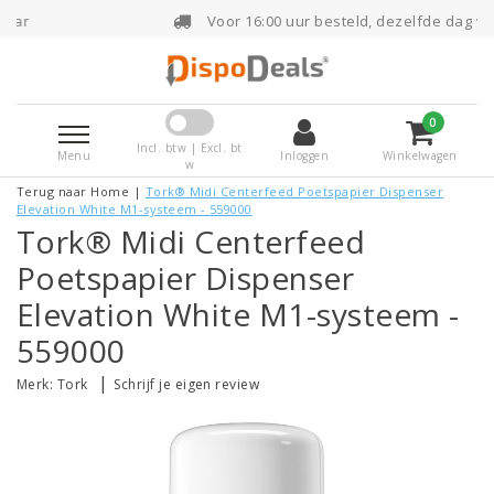
Voor 16:00 uur besteld, dezelfde dag verzonde
0
Incl. btw | Excl. bt
Menu
Inloggen
Winkelwagen
w
Terug naar Home
|
Tork® Midi Centerfeed Poetspapier Dispenser
Elevation White M1-systeem - 559000
Tork® Midi Centerfeed
Poetspapier Dispenser
Elevation White M1-systeem -
559000
|
Merk:
Tork
Schrijf je eigen review