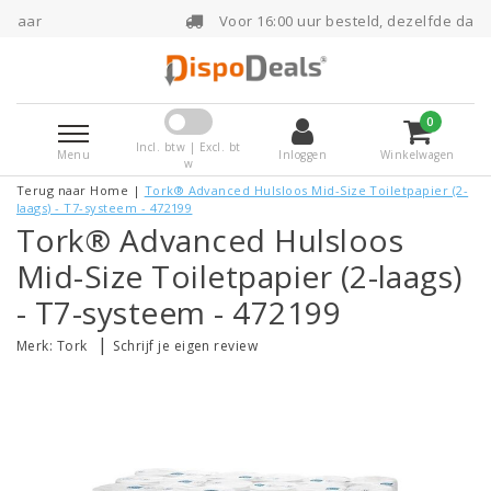
Voor 16:00 uur besteld, dezelfde dag verzonden
0
Incl. btw | Excl. bt
Menu
Inloggen
Winkelwagen
w
Terug naar Home
|
Tork® Advanced Hulsloos Mid-Size Toiletpapier (2-
laags) - T7-systeem - 472199
Tork® Advanced Hulsloos
Mid-Size Toiletpapier (2-laags)
- T7-systeem - 472199
|
Merk:
Tork
Schrijf je eigen review