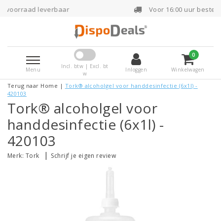
ar
Voor 16:00 uur besteld, dezelfde dag ver
0
Incl. btw | Excl. bt
Menu
Inloggen
Winkelwagen
w
Terug naar Home
|
Tork® alcoholgel voor handdesinfectie (6x1l) -
420103
Tork® alcoholgel voor
handdesinfectie (6x1l) -
420103
|
Merk:
Tork
Schrijf je eigen review