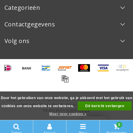
Categorieën
Contactgegevens
Volg ons
Door het gebruiken van onze website, ga je akkoord met het gebruik van
Copyright © 2026 - DispoDeals.eu - De nummer één webwinkel
op het gebied van disposables! - All rights reserved -
cookies om onze website te verbeteren.
Dit bericht verbergen
Realization
InStijl Media
Meer over cookies »
LOYALTY
0
Zoeken
Account
Menu
Winkelwagen