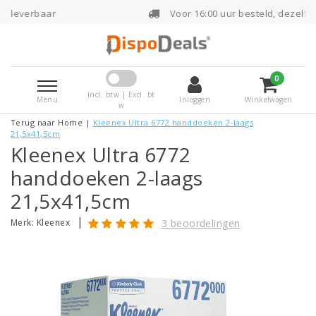
Voor 16:00 uur besteld, dezelfde dag verzonde
0
Incl. btw | Excl. bt
Menu
Inloggen
Winkelwagen
w
Terug naar Home
|
Kleenex Ultra 6772 handdoeken 2-laags
21,5x41,5cm
Kleenex Ultra 6772
handdoeken 2-laags
21,5x41,5cm
|
Merk:
Kleenex
3 beoordelingen