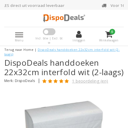
 voorraad leverbaar
Voor 16:00 uur besteld, 
0
Incl. btw | Excl. bt
Menu
Inloggen
Winkelwagen
w
Terug naar Home
|
DispoDeals handdoeken 22x32cm interfold wit (2-
laags)
DispoDeals handdoeken
22x32cm interfold wit (2-laags)
|
Merk:
DispoDeals
1 beoordeling (en)