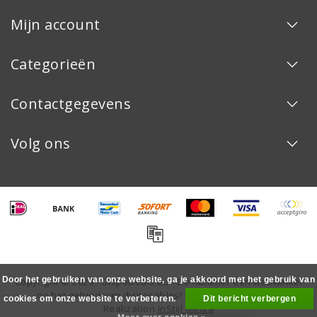
Mijn account
Categorieën
Contactgegevens
Volg ons
Door het gebruiken van onze website, ga je akkoord met het gebruik van
Copyright © 2026 - DispoDeals.eu - De nummer één webwinkel
op het gebied van disposables! - All rights reserved -
cookies om onze website te verbeteren.
Dit bericht verbergen
Realization
InStijl Media