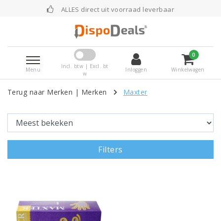
ALLES direct uit voorraad leverbaar
0
Incl. btw | Excl. bt
Menu
Inloggen
Winkelwagen
w
Terug naar Merken
|
Merken
Maxter
Filters