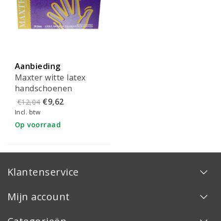
Aanbieding
Maxter witte latex
handschoenen
poedervrij - S (100
€9,62
€12,04
stuks)
Incl. btw
Op voorraad
Klantenservice
Mijn account