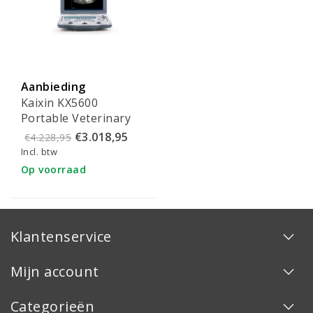
Aanbieding
Kaixin KX5600
Portable Veterinary
Ultrasound (Set)
€3.018,95
€4.228,95
Incl. btw
Op voorraad
Klantenservice
Mijn account
Categorieën