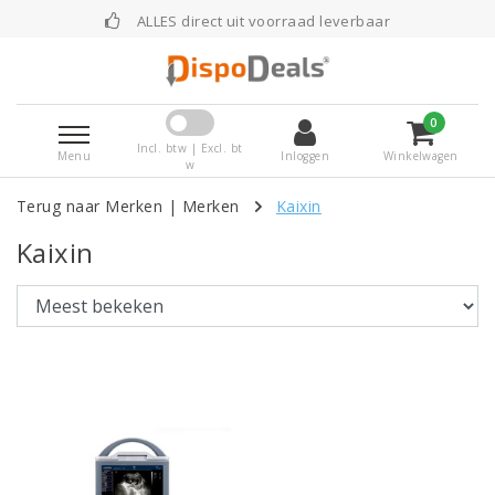
ALLES direct uit voorraad leverbaar
0
Incl. btw | Excl. bt
Menu
Inloggen
Winkelwagen
w
Terug naar Merken
|
Merken
Kaixin
Kaixin