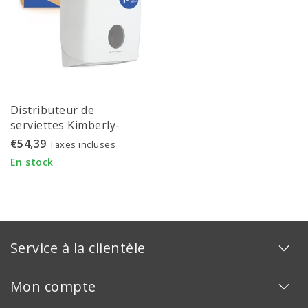
Distributeur de
serviettes Kimberly-
Clark Aquarius™
€54,39
Taxes incluses
Interfold blanc (6945)
En stock
Service à la clientèle
Mon compte