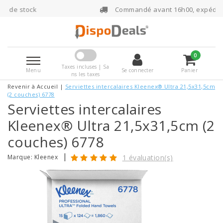
Commandé avant 16h00, expédié le jour même
0
Taxes incluses | Sa
Menu
Se connecter
Panier
ns les taxes
Revenir à Accueil
|
Serviettes intercalaires Kleenex® Ultra 21,5x31,5cm
(2 couches) 6778
Serviettes intercalaires
Kleenex® Ultra 21,5x31,5cm (2
couches) 6778
|
Marque:
Kleenex
1 évaluation(s)