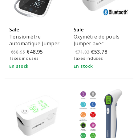
Sale
Sale
Tensiomètre
Oxymètre de pouls
automatique Jumper
Jumper avec
pour le bras avec
Bluetooth - JPD-500G
€48,95
€53,78
€68,95
€71,93
Bluetooth - JPD-
Taxes incluses
Taxes incluses
HA121
En stock
En stock