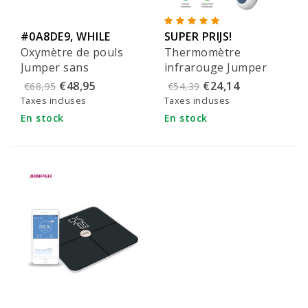
#0A8DE9, WHILE
SUPER PRIJS!
Oxymètre de pouls
Thermomètre
SUPPLIES LAST!
Jumper sans
infrarouge Jumper
Bluetooth - JPD-
pour la fièvre - JPD-
€48,95
€24,14
€68,95
€54,39
500Gz
FR300
Taxes incluses
Taxes incluses
En stock
En stock