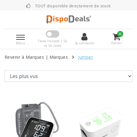
TOUT disponible directement de stock
0
Taxes incluses | Sa
Menu
Se connecter
Panier
ns les taxes
Revenir à Marques
|
Marques
Jumper