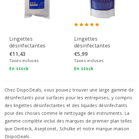
Lingettes
Lingettes
désinfectantes
désinfectantes
DispoDeals Jumbo AF
DispoDeals AF
€11,43
€5,99
Refill (200 pièces) -
recharge 13x20cm
Taxes incluses
Taxes incluses
20x22cm
(100 pièces)
En stock
En stock
Chez DispoDeals, vous pouvez trouver une large gamme de
désinfectants pour surfaces pour les entreprises, y compris
des lingettes désinfectantes et des liquides désinfectants
pour des choses comme le nettoyage des instruments. La
gamme complète inclut des marques de premier plan telles
que Denteck, Aseptonet, Schülke et notre marque maison
DispoDeals.