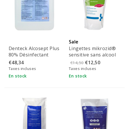
Sale
Denteck Alcosept Plus
Lingettes mikrozid®
80% Désinfectant
sensitive sans alcool
liquide (2x5 litres)
(200 pièces)
€48,34
€12,50
€14,50
Taxes incluses
Taxes incluses
En stock
En stock