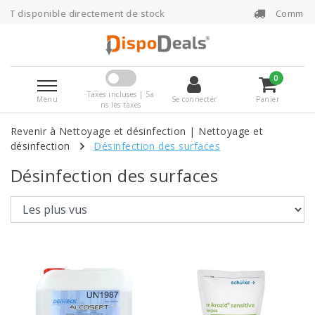
ctement de stock
Commandé avant 16h00, exp
0
Taxes incluses | Sa
Menu
Se connecter
Panier
ns les taxes
Revenir à Nettoyage et désinfection
|
Nettoyage et
désinfection
Désinfection des surfaces
Désinfection des surfaces