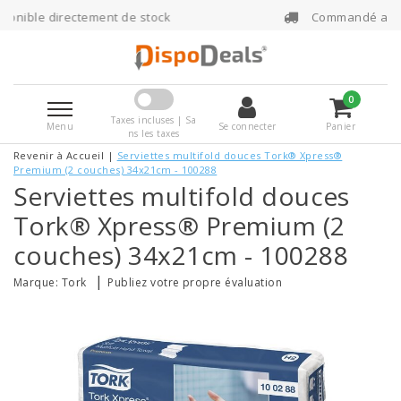
stock
Commandé avant 16h00, expédié le jo
0
Taxes incluses | Sa
Menu
Se connecter
Panier
ns les taxes
Revenir à Accueil
|
Serviettes multifold douces Tork® Xpress®
Premium (2 couches) 34x21cm - 100288
Serviettes multifold douces
Tork® Xpress® Premium (2
couches) 34x21cm - 100288
|
Marque:
Tork
Publiez votre propre évaluation