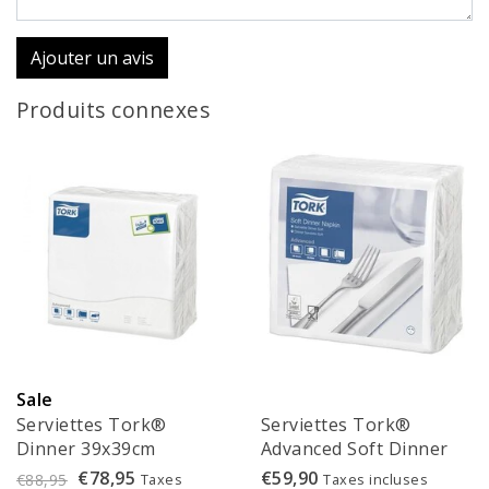
Ajouter un avis
Produits connexes
Sale
Serviettes Tork®
Serviettes Tork®
Dinner 39x39cm
Advanced Soft Dinner
blanches - 477554
39x39cm - 477577
€78,95
€59,90
Taxes
Taxes incluses
€88,95