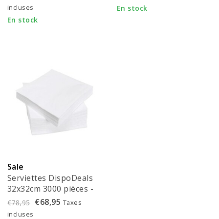
incluses
En stock
En stock
Sale
Serviettes DispoDeals
32x32cm 3000 pièces -
158030
€68,95
Taxes
€78,95
incluses