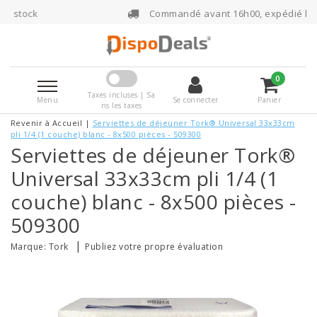
Commandé avant 16h00, expédié le jour même
0
Taxes incluses | Sa
Menu
Se connecter
Panier
ns les taxes
Revenir à Accueil
|
Serviettes de déjeuner Tork® Universal 33x33cm
pli 1/4 (1 couche) blanc - 8x500 pièces - 509300
Serviettes de déjeuner Tork®
Universal 33x33cm pli 1/4 (1
couche) blanc - 8x500 pièces -
509300
|
Marque:
Tork
Publiez votre propre évaluation