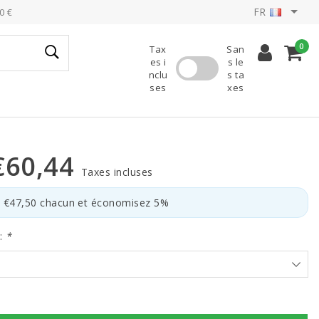
FR
0 €
0
Tax
San
es i
s le
nclu
s ta
ses
xes
€60,44
Taxes incluses
à €47,50 chacun et économisez 5%
x:
*