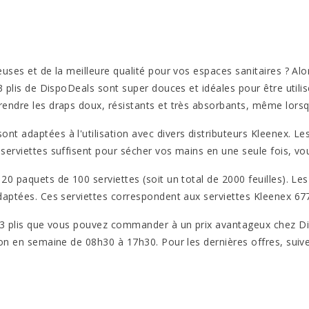
geuses et de la meilleure qualité pour vos espaces sanitaires ? 
3 plis de DispoDeals sont super douces et idéales pour être utilis
rendre les draps doux, résistants et très absorbants, même lorsqu
nt adaptées à l'utilisation avec divers distributeurs Kleenex. L
 serviettes suffisent pour sécher vos mains en une seule fois, v
 20 paquets de 100 serviettes (soit un total de 2000 feuilles). L
daptées. Ces serviettes correspondent aux serviettes Kleenex 6773
es 3 plis que vous pouvez commander à un prix avantageux chez D
ition en semaine de 08h30 à 17h30. Pour les dernières offres, su