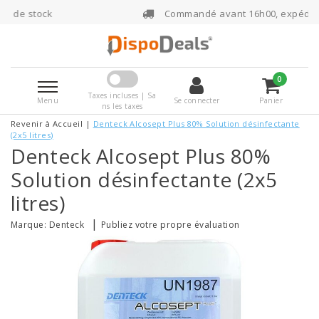
Commandé avant 16h00, expédié le jour même
0
Taxes incluses | Sa
Menu
Se connecter
Panier
ns les taxes
Revenir à Accueil
|
Denteck Alcosept Plus 80% Solution désinfectante
(2x5 litres)
Denteck Alcosept Plus 80%
Solution désinfectante (2x5
litres)
|
Marque:
Denteck
Publiez votre propre évaluation