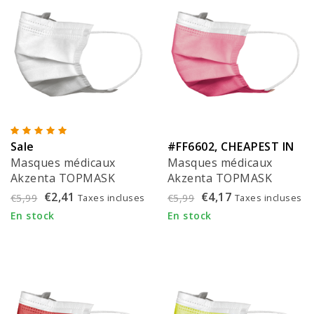
Sale
#FF6602, CHEAPEST IN
Masques médicaux
Masques médicaux
EU!
Akzenta TOPMASK
Akzenta TOPMASK
blancs IIR/2R avec
fuchsia IIR/2R avec
€2,41
€4,17
Taxes incluses
Taxes incluses
€5,99
€5,99
élastiques 50 pièces
élastiques 50 pièces
En stock
En stock