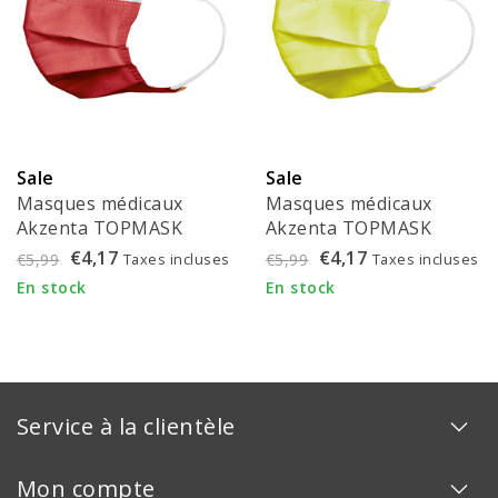
Sale
Sale
Masques médicaux
Masques médicaux
Akzenta TOPMASK
Akzenta TOPMASK
rouges IIR/2R avec
verts vifs IIR/2R avec
€4,17
€4,17
Taxes incluses
Taxes incluses
€5,99
€5,99
élastiques 50 pièces
élastiques 50 pièces
En stock
En stock
Service à la clientèle
Mon compte