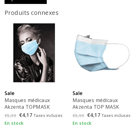
Produits connexes
Sale
Sale
Masques médicaux
Masques médicaux
Akzenta TOPMASK
Akzenta TOP MASK
bleus IIR/2R avec
bleus - FMEB2AZ-B
€4,17
€4,17
Taxes incluses
Taxes incluses
€5,99
€5,99
élastiques (50 pièces) -
En stock
En stock
FMEB2AZ-B