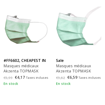
#FF6602, CHEAPEST IN
Sale
Masques médicaux
Masques médicaux
EU!
Akzenta TOPMASK
Akzenta TOPMASK
verts IIR/2R avec
verts IIR/2R avec
€4,17
€6,59
Taxes incluses
Taxes incluses
€5,99
€9,62
élastiques 50 pièces
cordons 50 pièces (à
En stock
En stock
partir de € 4,95 par 50
pièces)