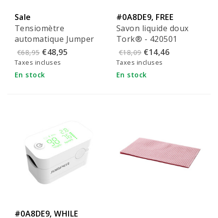
Sale
#0A8DE9, FREE
Tensiomètre
Savon liquide doux
shipping
automatique Jumper
Tork® - 420501
pour le bras avec
€48,95
€14,46
€68,95
€18,09
Bluetooth - JPD-
Taxes incluses
Taxes incluses
HA121
En stock
En stock
#0A8DE9, WHILE