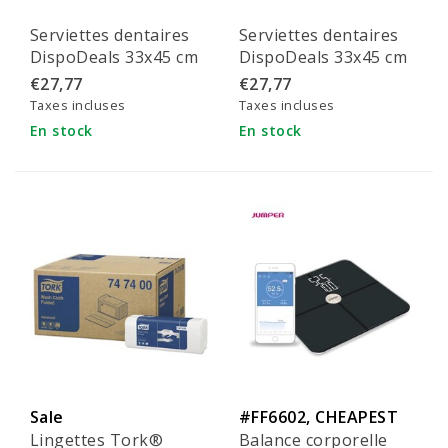
Serviettes dentaires
Serviettes dentaires
DispoDeals 33x45 cm
DispoDeals 33x45 cm
(3 couches) blanches
(3 couches) jaunes
€27,77
€27,77
Taxes incluses
Taxes incluses
En stock
En stock
Sale
#FF6602, CHEAPEST
Lingettes Tork®
Balance corporelle
IN EU!