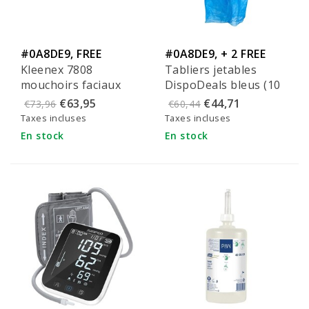
#0A8DE9, FREE
#0A8DE9, + 2 FREE
Kleenex 7808
Tabliers jetables
shipping
FILTERS
mouchoirs faciaux
DispoDeals bleus (10
pièces)
€63,95
€44,71
€73,96
€60,44
Taxes incluses
Taxes incluses
En stock
En stock