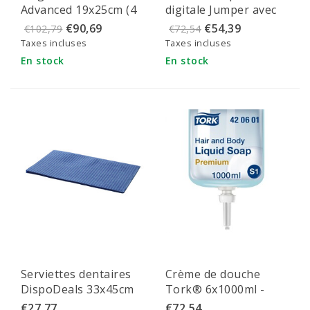
Advanced 19x25cm (4
digitale Jumper avec
plis) - 747400
Bluetooth et IMC (par
€90,69
€54,39
€102,79
€72,54
pièce)
Taxes incluses
Taxes incluses
En stock
En stock
Serviettes dentaires
Crème de douche
DispoDeals 33x45cm
Tork® 6x1000ml -
(2 plis) bleues
420601
€27,77
€72,54