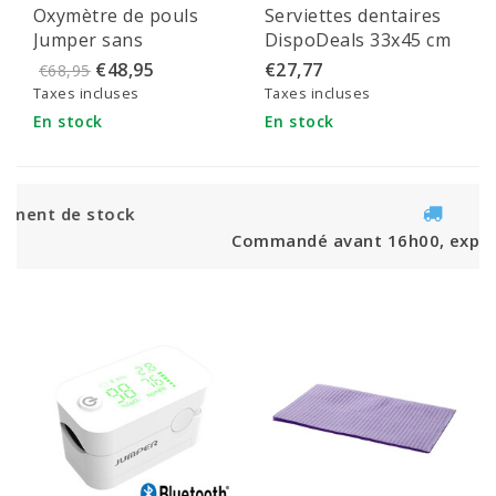
Oxymètre de pouls
Serviettes dentaires
SUPPLIES LAST!
Jumper sans
DispoDeals 33x45 cm
Bluetooth - JPD-
(3 couches) roses
€48,95
€27,77
€68,95
500Gz
Taxes incluses
Taxes incluses
En stock
En stock
Commandé avant 16h00, expédié le jour même