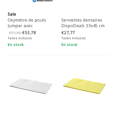
Sale
Oxymètre de pouls
Serviettes dentaires
Jumper avec
DispoDeals 33x45 cm
Bluetooth - JPD-500G
(3 couches) violettes
€53,78
€27,77
€71,93
Taxes incluses
Taxes incluses
En stock
En stock