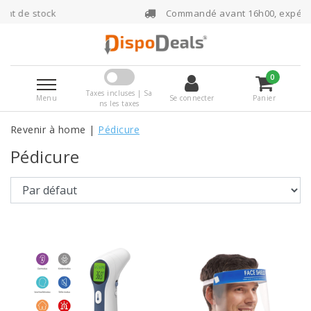
Commandé avant 16h00, expédié le jour même
0
Taxes incluses | Sa
Menu
Se connecter
Panier
ns les taxes
Revenir à home
|
Pédicure
Pédicure