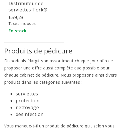
Distributeur de
serviettes Tork®
Singlefold/C-fold Mini
€59,23
Elevation noir -
Taxes incluses
553108
En stock
Produits de pédicure
Dispodeals élargit son assortiment chaque jour afin de
proposer une offre aussi complète que possible pour
chaque cabinet de pédicure. Nous proposons ainsi divers
produits dans les catégories suivantes :
serviettes
protection
nettoyage
désinfection
Vous manque-t-il un produit de pédicure qui, selon vous,