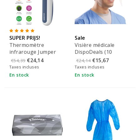
SUPER PRIJS!
Sale
Thermomètre
Visière médicale
infrarouge Jumper
DispoDeals (10
pour la fièvre - JPD-
pièces)
€24,14
€15,67
€54,39
€24,14
FR300
Taxes incluses
Taxes incluses
En stock
En stock