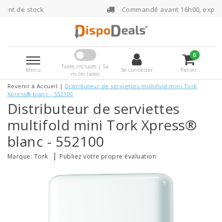
Commandé avant 16h00, expédié le jour mêm
0
Taxes incluses | Sa
Menu
Se connecter
Panier
ns les taxes
Revenir à Accueil
|
Distributeur de serviettes multifold mini Tork
Xpress® blanc - 552100
Distributeur de serviettes
multifold mini Tork Xpress®
blanc - 552100
|
Marque:
Tork
Publiez votre propre évaluation