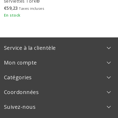
serviettes Tork®
Singlefold/C-fold Mini
€59,23
Taxes incluses
Elevation noir - 553108
En stock
Service à la clientèle
Mon compte
Catégories
Coordonnées
Suivez-nous