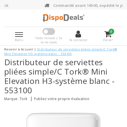
Commandé avant 16h00, expédié le jour même
0
Taxes incluses | Sa
Menu
Se connecter
Panier
ns les taxes
Revenir à Accueil
|
Distributeur de serviettes pliées simple/C Tork®
Mini Elevation H3-système blanc - 553100
Distributeur de serviettes
pliées simple/C Tork® Mini
Elevation H3-système blanc -
553100
|
Marque:
Tork
Publiez votre propre évaluation