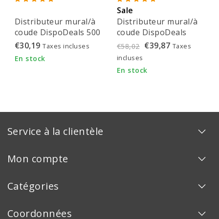
Sale
Distributeur mural/à
Distributeur mural/à
coude DispoDeals 500
coude DispoDeals
ml (avec bouteille vide
500ml (version luxe)
€30,19
€39,87
Taxes incluses
Taxes
€58,02
incluse)
incluses
En stock
En stock
Service à la clientèle
Mon compte
Catégories
Coordonnées