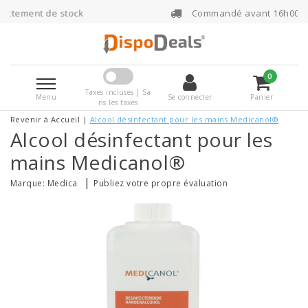
stock
Commandé avant 16h00, expédié le jo
0
Taxes incluses | Sa
Menu
Se connecter
Panier
ns les taxes
Revenir à Accueil
|
Alcool désinfectant pour les mains Medicanol®
Alcool désinfectant pour les
mains Medicanol®
|
Marque:
Medica
Publiez votre propre évaluation