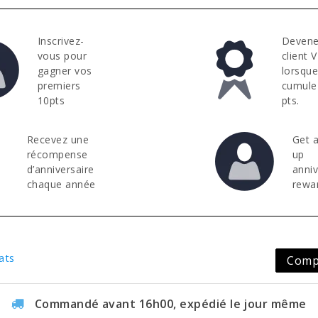
Inscrivez-
Devene
vous pour
client 
gagner vos
lorsqu
premiers
cumule
10pts
pts.
Recevez une
Get a
récompense
up
d’anniversaire
anni
chaque année
rewa
ats
Compt
Commandé avant 16h00, expédié le jour même