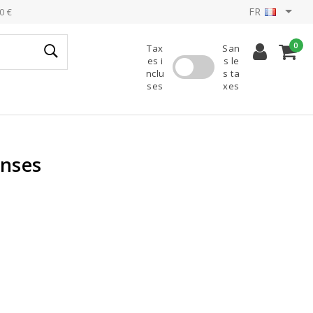
FR
0 €
0
Tax
San
es i
s le
nclu
s ta
ses
xes
nses