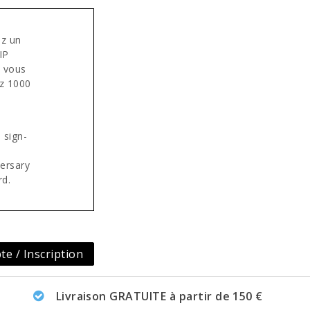
z un
VIP
e vous
z 1000
 sign-
versary
rd.
e / Inscription
Livraison GRATUITE à partir de 150 €